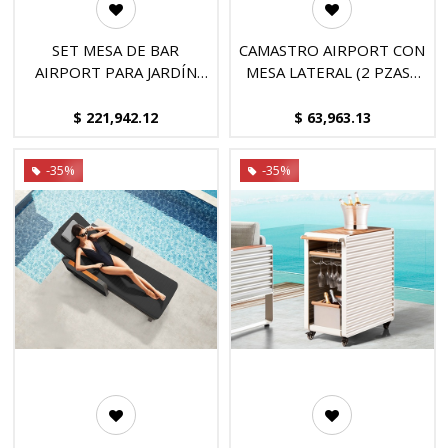
SET MESA DE BAR
CAMASTRO AIRPORT CON
AIRPORT PARA JARDÍN
MESA LATERAL (2 PZAS),
CON 6 SILLAS, DISEÑADO
DISEÑADO POR NICOLAS
POR NICOLAS THOMKINS
THOMKINS.
$
221,942.12
$
63,963.13
- MOD. MCH.MES.0408
-35%
-35%