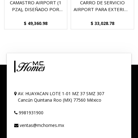
CAMASTRO AIRPORT (1
CARRO DE SERVICIO
PZA), DISEÑADO POR
AIRPORT PARA EXTERIOR
NICOLAS THOMKINS
CON DETALLES DE TECA,
DISEÑADO POR NICOLAS
$
49,360.98
$
33,028.78
THOMKINS.
AV. HUAYACAN LOTE 1-01 MZ 37 SMZ 307
Cancún
Quintana Roo (MX)
77560
México
9981931900
ventas@mchomes.mx