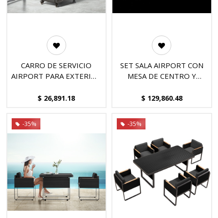
CARRO DE SERVICIO
SET SALA AIRPORT CON
AIRPORT PARA EXTERIOR
MESA DE CENTRO Y
(NEGRO) CON DETALLES
LATERAL (5 PZAS),
DE TECA, DISEÑADO POR
DISEÑADO POR NICOLAS
$
26,891.18
$
129,860.48
NICOLAS THOMKINS.
THOMKINS.
-35%
-35%