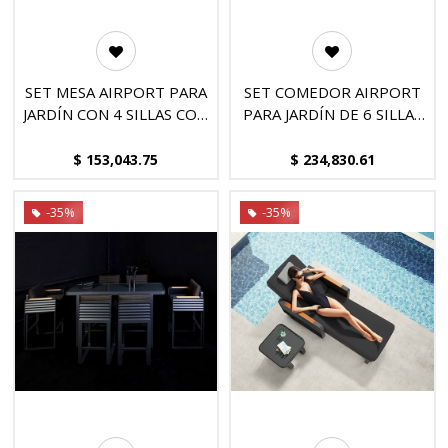
SET MESA AIRPORT PARA
SET COMEDOR AIRPORT
JARDÍN CON 4 SILLAS CON
PARA JARDÍN DE 6 SILLAS
REPOSABRAZOS,
CON REPOSABRAZOS,
DISEÑADO POR NICOLAS
DISEÑADO POR NICOLAS
$
153,043.75
$
234,830.61
THOMKINS - MOD.
THOMKINS - MOD.
MCH.MES.0407
MCH.MES.0406
-35%
-35%