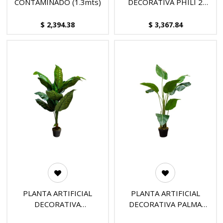
CONTAMINADO (1.3mts)
DECORATIVA PHILI 2
TALLOS GRANDE VERDE
(1.30mts)
$
2,394.38
$
3,367.84
PLANTA ARTIFICIAL
PLANTA ARTIFICIAL
DECORATIVA
DECORATIVA PALMA
DIEFFENBACHIA (1.20mts)
VIAJERA (1.20mts)