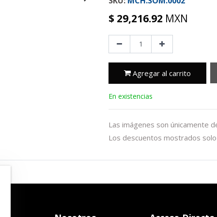
MCH.SOM.0002
$
29,216.92
MXN
Agregar al carrito
En existencias
Las imágenes son únicamente de 
Los descuentos mostrados solo 