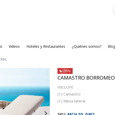
go
Videos
Hoteles y Restaurantes
¿Quiénes somos?
Blo
ERAL
-35%
CAMASTRO BORROMEO 
INCLUYE
(1) Camastro
(1) Mesa lateral
MCH.SIL.0462