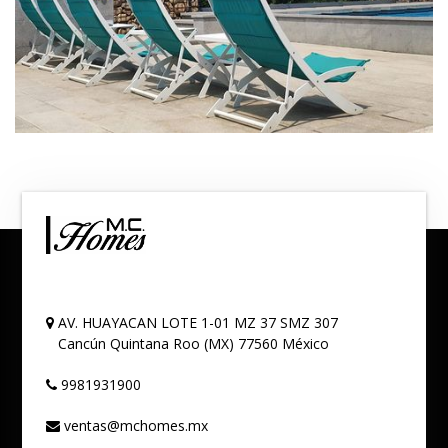
AV. HUAYACAN LOTE 1-01 MZ 37 SMZ 307
Cancún
Quintana Roo (MX)
77560
México
9981931900
ventas@mchomes.mx