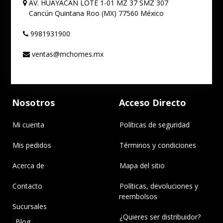
AV. HUAYACAN LOTE 1-01 MZ 37 SMZ 307
Cancún
Quintana Roo (MX)
77560
México
9981931900
ventas@mchomes.mx
Nosotros
Acceso Directo
Mi cuenta
Políticas de seguridad
Mis pedidos
Términos y condiciones
Acerca de
Mapa del sitio
Contacto
Políticas, devoluciones y
reembolsos
Sucursales
¿Quieres ser distribuidor?
Blog