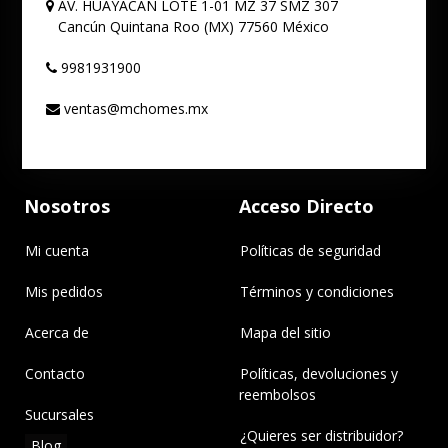
AV. HUAYACAN LOTE 1-01 MZ 37 SMZ 307
Cancún
Quintana Roo (MX)
77560
México
9981931900
ventas@mchomes.mx
Nosotros
Acceso Directo
Mi cuenta
Políticas de seguridad
Mis pedidos
Términos y condiciones
Acerca de
Mapa del sitio
Contacto
Políticas, devoluciones y
reembolsos
Sucursales
¿Quieres ser distribuidor?
Blog