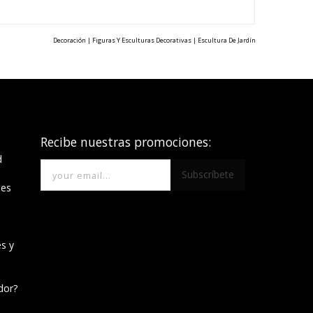
Decoración | Figuras Y Esculturas Decorativas | Escultura De Jardín
Recibe nuestras promociones:
d
Subscríbete
nes
es y
idor?