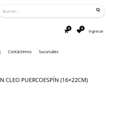
0
0
Ingresar
g
Contáctenos
Sucursales
N CLEO PUERCOESPÍN (16×22CM)